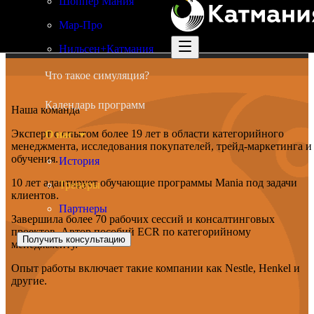
Шоппер Мания
Мар-Про
Нильсен+Катмания
Что такое симуляция?
Календарь программ
Наша команда
Эксперт с опытом более 19 лет в области категорийного
О нас
менеджмента, исследования покупателей, трейд-маркетинга и
обучения.
История
10 лет адаптирует обучающие программы Mania под задачи
Тренеры
клиентов.
Партнеры
Завершила более 70 рабочих сессий и консалтинговых
проектов. Автор пособий ECR по категорийному
Получить консультацию
менеджменту.
Опыт работы включает такие компании как Nestle, Henkel и
другие.