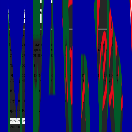
Для кого программа
Отзывы участников
«Интересный, живой механизм — очень много деталей и
факторов, которые влияют на результат. Начинаешь по-
настоящему понимать категорию»
Юлия Ефанова
«Очень понравилась динамичность и то, что знания можно
было применить на практике и увидеть прямой результат»
Дэвика Тихонова
«Крутая идея, супер напряженные оба дня»
Марина Кузьмина
Открыть все
Тренеры