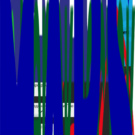
В условиях ограниченного времени под
давлением ответственности вам будет
предложено проанализировать большой объем
данных для принятия решений в роли
категорийного менеджера
Как проходит программа
Форматы проведения Катмании.Про
Что получают участники